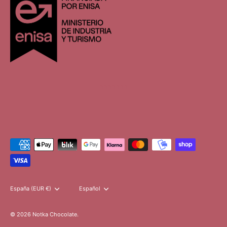
hhhhhhh
Moneda
España (EUR €)
Idioma
Español
© 2026
Notka Chocolate
.