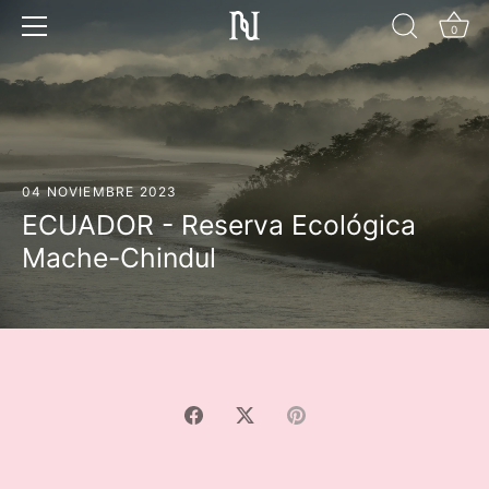
Ir
al
0
contenido
04 NOVIEMBRE 2023
ECUADOR - Reserva Ecológica
Mache-Chindul
Compartir
Tuitear
Hacer
pin