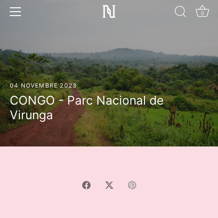
Anar
al
0
contingut
04 NOVEMBRE 2023
CONGO - Parc Nacional de
Virunga
Compartir
Tuitejar
Fer
pin