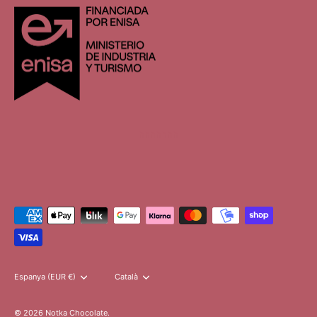
hhhhhhh
Moneda
Espanya (EUR €)
Idioma
Català
© 2026
Notka Chocolate
.