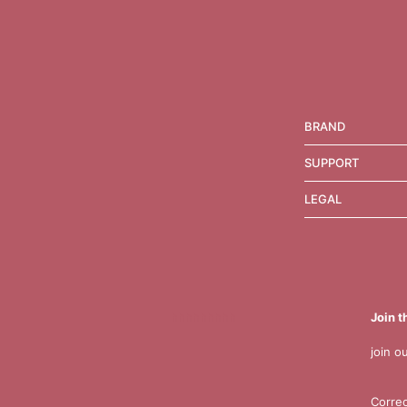
BRAND
SUPPORT
LEGAL
hhhhhhhhh
Join 
join o