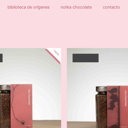
biblioteca de orígenes
notka chocolate
contacto
PACE
SPACE
SPACE
SPACE
AGOTADO