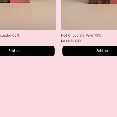
Ecuador 65%
Hot Chocolate Perú 75%
De
€8,50 EUR
Sold out
Sold out