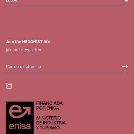
LEGAL
hhhhhhhhh
Join the HEDONIST life
join our newsletter