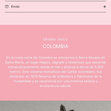
Envío
ORIGEN ÚNICO
COLOMBIA
En la costa norte de Colombia se encuentra la Sierra Nevada de
Santa Marta, un lugar mágico, sagrado y misterioso que asciende
extraordinariamente desde el mar y alcanza la altura de 5.000
metros. Este sistema montañoso del Caribe colombiano fue
declarado en 1979 Reserva de la Biosfera y Patrimonio de la
Humanidad y se caracteriza por una inmensa belleza y
exuberancia natural.