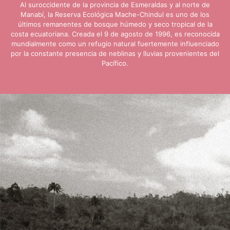
Al suroccidente de la provincia de Esmeraldas y al norte de
Manabí, la Reserva Ecológica Mache-Chindul es uno de los
últimos remanentes de bosque húmedo y seco tropical de la
costa ecuatoriana. Creada el 9 de agosto de 1996, es reconocida
mundialmente como un refugio natural fuertemente influenciado
por la constante presencia de neblinas y lluvias provenientes del
Pacífico.