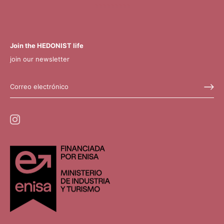
hhhhhhhhh
Join the HEDONIST life
join our newsletter