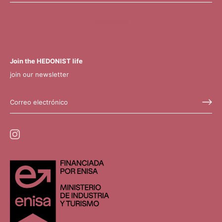
hhhhhhhhh
Join the HEDONIST life
join our newsletter